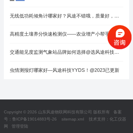
无线低功耗倾角计哪家好？风途不错哦，质量好，售后有保障
高精度土壤养分快速检测仪——农业增产小帮手
交通能见度监测气象站品牌如何选择@选风途科技就可以~
虫情测报灯哪家好—风途科技YYDS！@2023已更新
Copyright © 2026 山东风途物联网科技有限公司 版权所有
备案
号：鲁ICP备19014883号-26
sitemap.xml
技术支持：
化工仪器
网
管理登陆