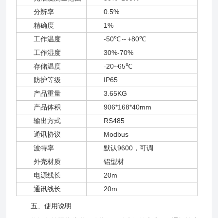
分辨率
0.5%
精确度
1%
工作温度
-50℃～+80℃
工作湿度
30%-70%
存储温度
-20~65℃
防护等级
IP65
产品重量
3.65KG
产品体积
906*168*40mm
输出方式
RS485
通讯协议
Modbus
波特率
默认9600，可调
外壳材质
铝型材
电源线长
20m
通讯线长
20m
五、使用说明