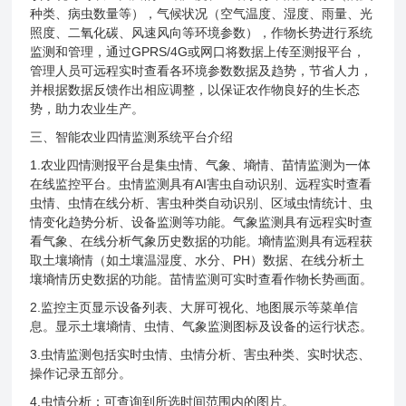
种类、病虫数量等），气候状况（空气温度、湿度、雨量、光
照度、二氧化碳、风速风向等环境参数），作物长势进行系统
监测和管理，通过GPRS/4G或网口将数据上传至测报平台，
管理人员可远程实时查看各环境参数数据及趋势，节省人力，
并根据数据反馈作出相应调整，以保证农作物良好的生长态
势，助力农业生产。
三、智能农业四情监测系统平台介绍
1.农业四情测报平台是集虫情、气象、墒情、苗情监测为一体
在线监控平台。虫情监测具有AI害虫自动识别、远程实时查看
虫情、虫情在线分析、害虫种类自动识别、区域虫情统计、虫
情变化趋势分析、设备监测等功能。气象监测具有远程实时查
看气象、在线分析气象历史数据的功能。墒情监测具有远程获
取土壤墒情（如土壤温湿度、水分、PH）数据、在线分析土
壤墒情历史数据的功能。苗情监测可实时查看作物长势画面。
2.监控主页显示设备列表、大屏可视化、地图展示等菜单信
息。显示土壤墒情、虫情、气象监测图标及设备的运行状态。
3.虫情监测包括实时虫情、虫情分析、害虫种类、实时状态、
操作记录五部分。
4.虫情分析：可查询到所选时间范围内的图片。