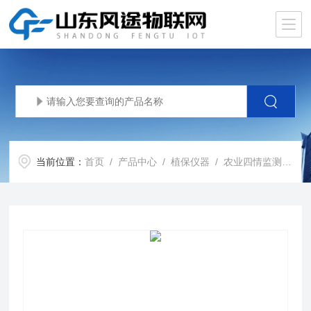
当前位置：
首页
/
产品中心
/
植保仪器
/
农业四情监测系统
/