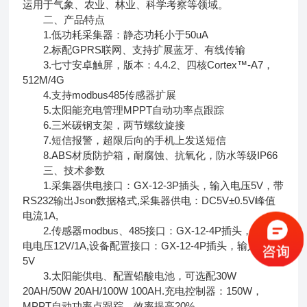
运用于气象、农业、林业、科学考察等领域。
二、产品特点
1.低功耗采集器：静态功耗小于50uA
2.标配GPRS联网、支持扩展蓝牙、有线传输
3.七寸安卓触屏，版本：4.4.2、四核Cortex™-A7，
512M/4G
4.支持modbus485传感器扩展
5.太阳能充电管理MPPT自动功率点跟踪
6.三米碳钢支架，两节螺纹旋接
7.短信报警，超限后向的手机上发送短信
8.ABS材质防护箱，耐腐蚀、抗氧化，防水等级IP66
三、技术参数
1.采集器供电接口：GX-12-3P插头，输入电压5V，带
RS232输出Json数据格式,采集器供电：DC5V±0.5V峰值
电流1A,
2.传感器modbus、485接口：GX-12-4P插头，输出供
电电压12V/1A,设备配置接口：GX-12-4P插头，输入电压
5V
3.太阳能供电、配置铅酸电池，可选配30W
20AH/50W 20AH/100W 100AH.充电控制器：150W，
MPPT自动功率点跟踪，效率提高20%