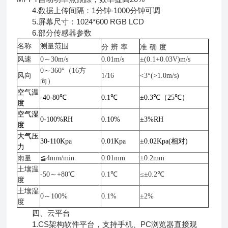
4.数据上传间隔：1分钟-1000分钟可调
5.屏幕尺寸：1024*600 RGB LCD
6.部分传感器参数
名称
测量范围
分
辨
率
准
确
度
风速
0～30m/s
0.01m/s
±(0.1+0.03V)m/s
0～360°（16方
风向
1/16
<3°(>1.0m/s)
向）
空气温
-40-80℃
0.1℃
±0.3℃（25℃）
度
空气湿
0-100%RH
0.10%
±3%RH
度
大气压
30-110Kpa
0.01Kpa
±0.02Kpa(相对)
力
雨量
≦4mm/min
0.01mm
±0.2mm
土壤温
-50～+80℃
0.1℃
≤±0.2℃
度
土壤湿
0～100%
0.1%
±2%
度
四、云平台
1.CS架构软件平台，支持手机、PC浏览器直接观