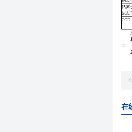
钠离
钙离
氯离
COD
注
1.
口，
2.
在