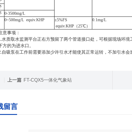
子
子
子
0-3500mg/L
0~500mg/L equiv.KHP
±5%FS
0.1mg/L
equiv.KHP（25℃）
意事项：
水质取水监测平台正右方预留了两个管道接口处，可根据现场环境
下方的为进水口。
自吸泵在工作前需要添加少许引水才能使其正常运转，不加引水会
上一篇
FT-CQX5一体化气象站
线留言