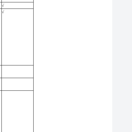
√
√
分