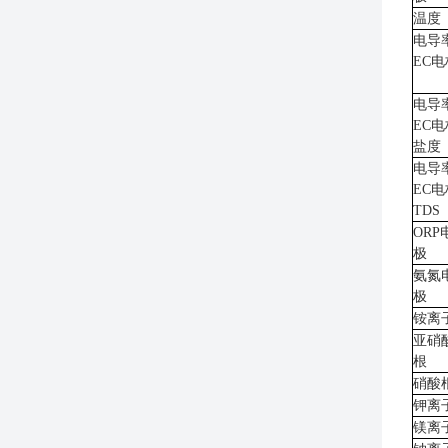
温度
电导
EC电
电导
EC电
盐度
电导
EC电
TDS
ORP
极
氨氮
极
铵离
亚硝
根
硝酸
钾离
镁离