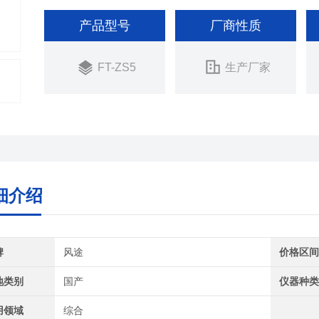
产品型号
厂商性质
FT-ZS5
生产厂家
细介绍
牌
风途
价格区
地类别
国产
仪器种
用领域
综合