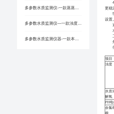
4.
多参数水质监测仪-一款蒸蒸日上的水质在线监测系统@2022已更新
更稳
5.
设置
多参数水质监测仪—一款浊度溶解氧PH三参数在线监测仪@2023已更新
通信
水泵
工作
多参数水质监测仪器-一款本领高强的水质在线分析仪@风途厂家新发布
外形
传
项目
浊度
水质
解氧
PH电
余氯
极