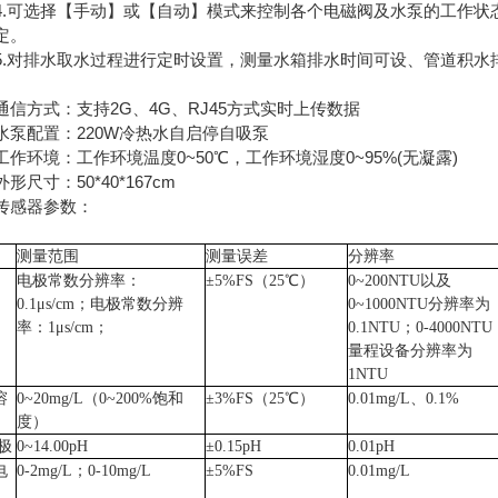
可选择【手动】或【自动】模式来控制各个电磁阀及水泵的工作状
定。
对排水取水过程进行定时设置，测量水箱排水时间可设、管道积水
。
方式：支持2G、4G、RJ45方式实时上传数据
配置：220W冷热水自启停自吸泵
环境：工作环境温度0~50℃，工作环境湿度0~95%(无凝露)
尺寸：50*40*167cm
感器参数：
测量范围
测量误差
分辨率
电极常数分辨率：
±5%FS（25℃）
0~200NTU以及
0.1μs/cm；电极常数分辨
0~1000NTU分辨率为
率：1μs/cm；
0.1NTU；0-4000NTU
量程设备分辨率为
1NTU
溶
0~20mg/L（0~200%饱和
±3%FS（25℃）
0.01mg/L、0.1%
度）
极
0~14.00pH
±0.15pH
0.01pH
电
0-2mg/L；0-10mg/L
±5%FS
0.01mg/L