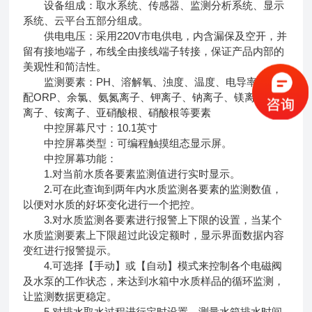
设备组成：取水系统、传感器、监测分析系统、显示
系统、云平台五部分组成。
供电电压：采用220V市电供电，内含漏保及空开，并
留有接地端子，布线全由接线端子转接，保证产品内部的
美观性和简洁性。
监测要素：PH、溶解氧、浊度、温度、电导率，可选
配ORP、余氯、氨氮离子、钾离子、钠离子、镁离子、钙
离子、铵离子、亚硝酸根、硝酸根等要素
中控屏幕尺寸：10.1英寸
中控屏幕类型：可编程触摸组态显示屏。
中控屏幕功能：
1.对当前水质各要素监测值进行实时显示。
2.可在此查询到两年内水质监测各要素的监测数值，
以便对水质的好坏变化进行一个把控。
3.对水质监测各要素进行报警上下限的设置，当某个
水质监测要素上下限超过此设定额时，显示界面数据内容
变红进行报警提示。
4.可选择【手动】或【自动】模式来控制各个电磁阀
及水泵的工作状态，来达到水箱中水质样品的循环监测，
让监测数据更稳定。
5.对排水取水过程进行定时设置，测量水箱排水时间