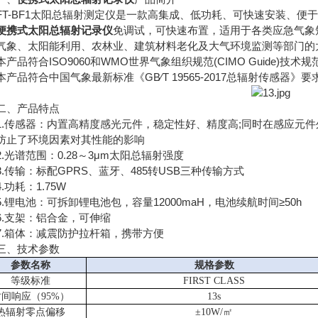
-BF1太阳总辐射测定仪是一款高集成、低功耗、可快速安装、便
便携式太阳总辐射记录仪
免调试，可快速布置，适用于各类应急气象
气象、太阳能利用、农林业、建筑材料老化及大气环境监测等部门的
品符合ISO9060和WMO世界气象组织规范(CIMO Guide)技术
品符合中国气象最新标准《GB∕T 19565-2017总辐射传感器》要
、产品特点
传感器：内置高精度感光元件，稳定性好、精度高;同时在感应元件
防止了环境因素对其性能的影响
光谱范围：0.28～3μm太阳总辐射强度
传输：标配GPRS、蓝牙、485转USB三种传输方式
功耗：1.75W
锂电池：可拆卸锂电池包，容量12000maH，电池续航时间≥50h
支架：铝合金，可伸缩
箱体：减震防护拉杆箱，携带方便
、技术参数
参数名称
规格参数
等级标准
FIRST CLASS
间响应（95%）
13s
热辐射零点偏移
±10W/㎡