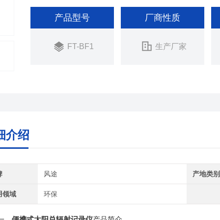
产品型号
厂商性质
FT-BF1
生产厂家
细介绍
牌
风途
产地类
用领域
环保
、
便携式太阳总辐射记录仪
产品简介