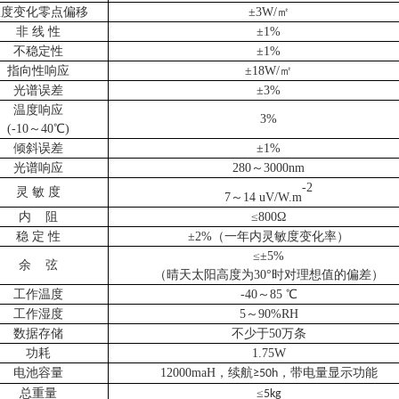
温度变化零点偏移
±3W/㎡
非 线 性
±1%
不稳定性
±1%
指向性响应
±18W/㎡
光谱误差
±3%
温度响应
3%
(-10～40℃)
倾斜误差
±1%
光谱响应
280～3000nm
-2
灵 敏 度
7～14 uV/W.m
内 阻
≤800Ω
稳 定 性
±2%（一年内灵敏度变化率）
≤±5%
余 弦
（晴天太阳高度为30°时对理想值的偏差）
工作温度
-40～85 ℃
工作湿度
5～90%RH
数据存储
不少于50万条
功耗
1.75W
电池容量
12000maH，续航
≥50h，带电量显示功能
总重量
≤
5kg