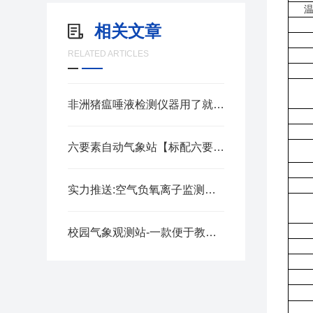
相关文章
RELATED ARTICLES
非洲猪瘟唾液检测仪器用了就知道
六要素自动气象站【标配六要素】
实力推送:空气负氧离子监测站—使用寿命长的环境气象站（顺+丰+包+邮）
校园气象观测站-一款便于教学使用的气象站@风途