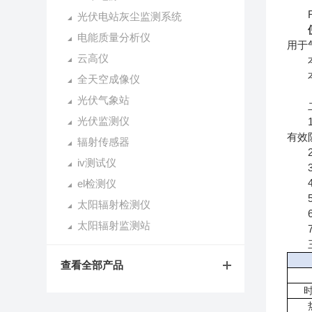
FT
光伏电站灰尘监测系统
电能质量分析仪
用于
云高仪
本产
本产
全天空成像仪
光伏气象站
二
光伏监测仪
1.
有效
辐射传感器
2.
iv测试仪
3.
4.
el检测仪
5.
太阳辐射检测仪
6.
太阳辐射监测站
7.
三
查看全部产品
时