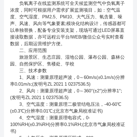
负氧离子在线监测系统可全天候监测空气中负氧离子
浓度，同时可根据用户需求扩展监测项目，如：空气温
度、空气湿度、PM2.5、PM10、大气压力、氧含量、噪
声、风速、风向等气象要素;模块化结构设计，传感器都可
以单独替换，配备专业安装支架，现场可通过LED屏幕直
接读取数据，亦可远程云平台/WEB/微信公众号实时查看
数据，后期运营维护方便。
二、应用范围
旅游景区、生态庄园、湿地公园、瀑布公园、森林公
园、自然保护区、售楼处、学校
三、技术参数
1、风速：测量原理超声波，0～60m/s(±0.1m/s)分辨
率0.01m/s;(发明号ZL 2021 1 0237536.5)
2、风向：测量原理超声波，0～360°(±2°)分辨率1°;
(发明号ZL 2021 1 0237536.5)
3、空气温度：测量原理二极管结电压法，-40-60℃
(±0.3℃)分辨率0.01℃;(北京市气象局校准证书)
4、空气湿度：测量原理电容式，0-
100%RH(±0.3%RH)分辨率0.1%RH;(北京市气象局校准证
书)