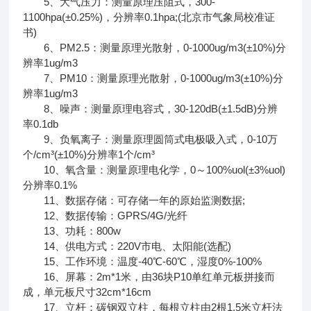
5、大气压力：测量原理压阻式，300-
1100hpa(±0.25%)，分辨率0.1hpa;(北京市气象局校准证
书)
6、PM2.5：测量原理光散射，0-1000ug/m3(±10%)分
辨率1ug/m3
7、PM10：测量原理光散射，0-1000ug/m3(±10%)分
辨率1ug/m3
8、噪声：测量原理电容式，30-120dB(±1.5dB)分辨
率0.1db
9、负氧离子：测量原理圆筒式电极吸入式，0-10万
个/cm³(±10%)分辨率1个/cm³
10、氧含量：测量原理电化学，0～100%uol(±3%uol)
分辨率0.1%
11、数据存储：可存储一年的原始监测数据;
12、数据传输：GPRS/4G/光纤
13、功耗：800w
14、供电方式：220V市电、太阳能(选配)
15、工作环境：温度-40℃-60℃，湿度0%-100%
16、屏幕：2m*1米，由36块P10单红单元板拼接而
成，单元板尺寸32cm*16cm
17、立杆：碳钢双立柱，每根立柱由2根1.5米立杆法