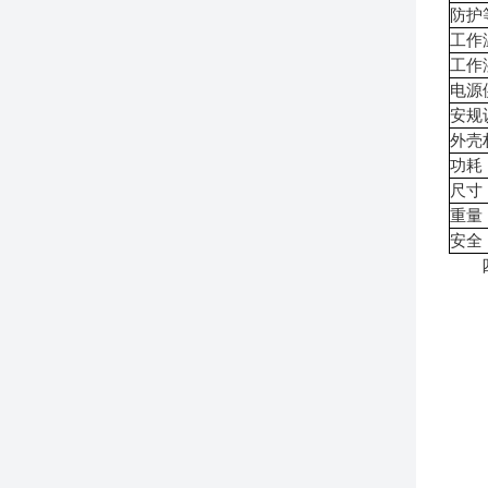
防护
工作
工作
电源
安规
外壳
功耗
尺寸
重量
安全
四