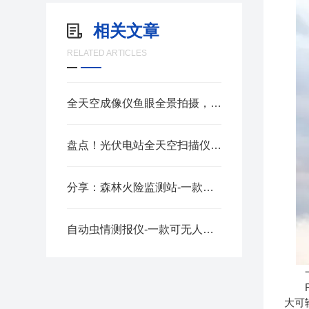
相关文章
RELATED ARTICLES
全天空成像仪鱼眼全景拍摄，AI智能识别云量云况全天候气象观测设备
盘点！光伏电站全天空扫描仪-一款春华秋实的全天空成像仪
分享：森林火险监测站-一款炎天暑月的森林防火监测预警系统
自动虫情测报仪-一款可无人监管的高精度虫情测报灯@2024全+境+派+送
一
FT
大可输