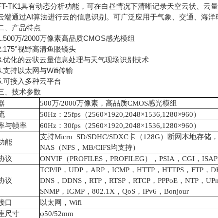
-TK1具有动态分析功能，可在白昼情况下清晰记录天空云状、云
云端通过AI算法进行云的信息识别。可广泛应用于气象、交通、海洋
、产品特点
500万/2000万像素高品质CMOS感光模组
175°视野高清鱼眼镜头
优化的云状云量信息处理与天气现场识别技术
支持以太网与Wifi传输
可接入多种云平台
、技术参数
器
500万/2000万像素，高品质CMOS感光模组
流
50Hz：25fps（2560×1920,2048×1536,1280×960）
率与帧率
60Hz：30fps（2560×1920,2048×1536,1280×960）
支持Micro SD/SDHC/SDXC卡（128G）断网本地存储
功能
NAS（NFS，MB/CIFS均支持）
协议
ONVIF（PROFILES，PROFILEG），PSIA，CGI，ISAP
TCP/IP，UDP，ARP，ICMP，HTTP，HTTPS，FTP，D
协议
DNS，DDNS，RTP，RTSP，RTCP，PPPoE，NTP，UP
SNMP，IGMP，802.1X，QoS，IPv6，Bonjour
接口
以太网，Wifi
座尺寸
φ50/52mm