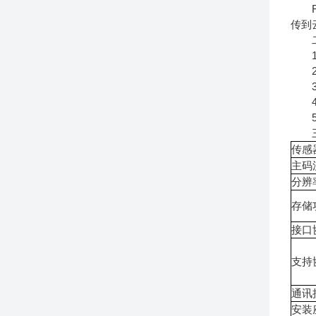
FT
传到
二
1.
2.
3.
4.
5.
三
传感
主码
分辨
存储
接口
支持
通讯
安装