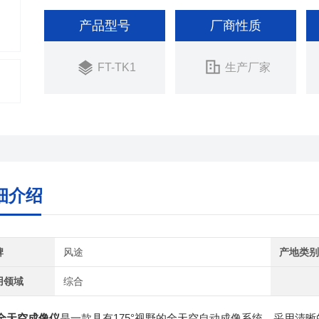
产品型号
厂商性质
FT-TK1
生产厂家
细介绍
牌
风途
产地类
用领域
综合
全天空成像仪
是一款具有175°视野的全天空自动成像系统，采用清晰的