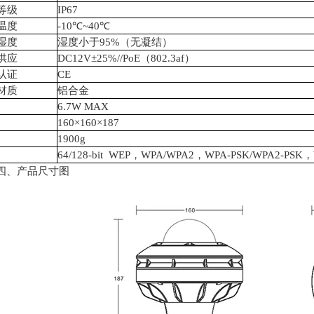
等级
IP67
温度
-10℃~40℃
湿度
湿度小于95%（无凝结）
供应
DC12V±25%//PoE（802.3af）
认证
CE
材质
铝合金
6.7W MAX
160×160×187
1900g
64/128-bit WEP，WPA/WPA2，WPA-PSK/WPA2-PSK
、产品尺寸图