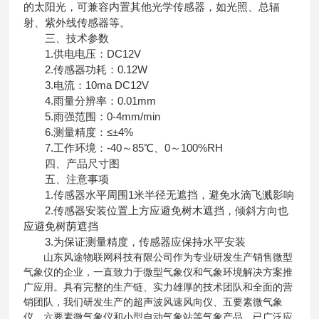
的太阳光，可兼容内置其他光学传感器，如光照、总辐
射、紫外线传感器等。
三、技术参数
1.供电电压：DC12V
2.传感器功耗：0.12W
3.电流：10ma DC12V
4.雨量分辨率：0.01mm
5.雨强范围：0-4mm/min
6.测量精度：≤±4%
7.工作环境：-40～85℃、0～100%RH
四、产品尺寸图
五、注意事项
1.传感器水平周围1米半径无遮挡，避免水滴飞溅影响
2.传感器安装位置上方应避免树木遮挡，倾斜方向也
应避免树荫遮挡
3.为保证测量精度，传感器应保持水平安装
山东风途物联网科技有限公司作为专业研发生产销售微型
气象仪的企业，一直致力于微型气象仪和气象环境解决方案推
广应用。具有完整的生产链、实力雄厚的技术团队和全面的营
销团队，我们研发生产的超声波风速风向仪、五要素微气象
仪、六要素微气象仪和小型自动气象站等气象产品，已广泛应