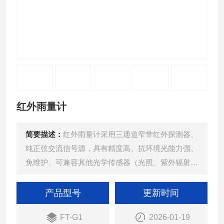
红外雨量计
简要描述：
红外雨量计采用三通道窄带红外探测器、
纯正弦交流信号源，具有精度高、抗环境光能力强、
免维护、可兼容其他光学传感器（光照、紫外辐射、
总辐射）等优点，可广泛应用于气象、农业、市政、
交通等行业。该传感器采用低功耗设计，可适用于野
产品型号
更新时间
外无人值守观测站。
FT-G1
2026-01-19