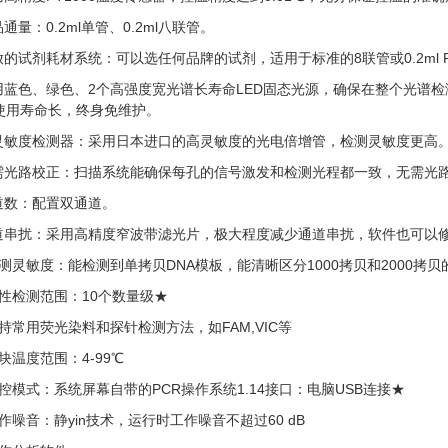
品通量：0.2ml单管、0.2ml八联管。
开放的试剂耗材系统：可以选任何品牌的试剂，适用于标准的8联管或0.2ml 
采用蓝色、绿色、2个高强度宽光谱长寿命LED固态光源，确保在整个光谱
使用寿命长，终身免维护。
高灵敏度检测器：采用日本进口的高灵敏度的光电倍增管，检测灵敏度更高
无需光路校正：扫描系统能确保每孔的信号激发和检测光程都一致，无需光
通道数：配置双通道。
通道串扰：采用高精度窄波带滤光片，极大程度减少通道串扰，软件也可以
检测灵敏度：能检测到单拷贝DNA模板，能清晰区分1000拷贝和2000拷贝
线性检测范围：10个数量级★
支持常用荧光染料和探针检测方法，如FAM,VIC等
模块温度范围：4-99℃
操控模式：系统屏幕自带的PCR操作系统1.14接口：电脑USB连接★
工作噪音：静yin技术，运行时工作噪音不超过60 dB