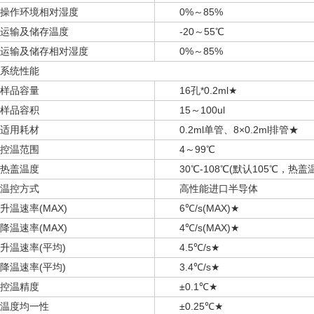
操作环境相对湿度
0%～85%
运输及储存温度
-20～55℃
运输及储存相对湿度
0%～85%
系统性能
样品容量
16孔*0.2ml★
样品容积
15～100ul
适用耗材
0.2ml单管、8×0.2ml排管★
控温范围
4～99℃
热盖温度
30℃-108℃(默认105℃，热盖
温控方式
高性能进口半导体
升温速率(MAX)
6℃/s(MAX)★
降温速率(MAX)
4℃/s(MAX)★
升温速率(平均)
4.5℃/s★
降温速率(平均)
3.4℃/s★
控温精度
±0.1℃★
温度均一性
±0.25℃★