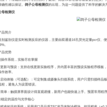
准确性难以保证。
鸽子公母检测仪
的出现，为这一问题提供了科学的解决
公母检测仪
产品简介
性别鉴别仪是实时检测反应的仪器，主要由双通道16孔荧光定量pcr仪、
.9%。
产品优势
智能操作系统，实验尽在掌握
序更新与预设：支持在线更新实验程序，并内置丰富的预设实验程序模板
操作效率。
简启动体验（可选配）：可定制集成摄像头扫描系统，用户只需扫描样品
流程，避免人为设置错误。
作简单：触摸屏界面设计得直观易懂，新用户也能快速上手。预置常用程
精准稳定的温控与光学核心
久精准的温控系统：采用进口高品质TEC半导体制冷模块，控温精准（±0.1