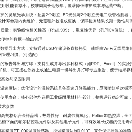
使用性能衰减小，校准周期长达数年，显著降低维护成本与运营中断。
维护的灵敏光学系统：配备2个独立LED光源与2个独立光电二极管检测
设计寿命期内免维护，无需额外校准或更换，保障检测结果长期一致性与
据质量：实验线性相关性高（R²≥0.999），重复性优异（孔间CV值低
高效便捷的数据与输出管理
重数据导出方式：支持通过USB存储设备直接拷贝，或经由Wi-Fi无线
据管理习惯。(可选配)
富的报告导出与打印：支持生成并导出多种格式（如PDF、Excel）的实
打印机，可直接在仪器上或通过电脑一键导出并打印专业报告，便于结果存
快速高效与坚固耐用
降温速度快：优化设计的温控系统具备高速升降温能力，显著缩短单次循
长使用寿命：核心部件均选用工业级耐用材料与设计，整机运行稳定可靠
技术参数
采用高规格铝合金样品槽，热导性好，耐腐蚀抗氧化，Peltier加热控温
品槽下面的帕尔帖控温元件以及其他电子元件，可有效延长仪器的使用寿
采用高精度PT1000温度传感器，控温精度达到0.01℃，充分保证控温的准