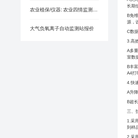
长期
农业植保/仪器: 农业四情监测站—多功能于一体的现代化农业监测系统
B免
源，
大气负氧离子自动监测站报价
C数
3.
A多
室数
B丰
A4
4.
A升
B超
三、
1.
到样
2.