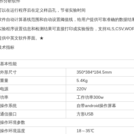
操作分析软件
.1可以在运行程序后在定义样品孔，节省实验时间
.2软件自动计算基线范围和自动设置阈值线，给用户提供可靠准确的数据结
.3实验程序设置信息和检测结果可直接打印成实验报告，支持XLS,CSV,W
.4提供中英文软件界面。★
技术指标
基本性能
外形尺寸
350*384*184.5mm
重量
5.4Kg
电源
220V
功率
工作功率300w
操作系统
自带android操作屏幕
通信接口
方形USB
操作环境参数
操作环境温度
18～35℃