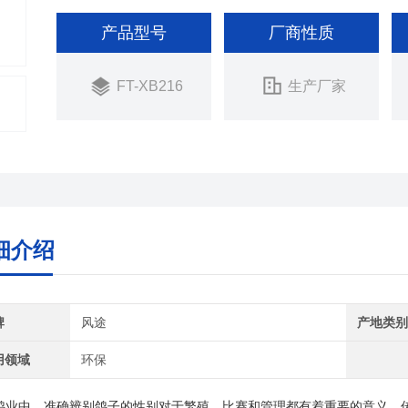
产品型号
厂商性质
FT-XB216
生产厂家
细介绍
牌
风途
产地类
用领域
环保
鸽业中，准确辨别鸽子的性别对于繁殖、比赛和管理都有着重要的意义。