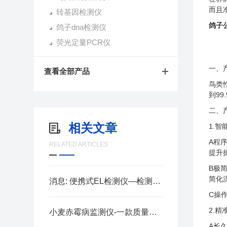
而且
转基因检测仪
鸽子
鸽子dna检测仪
荧光定量PCR仪
一、
查看全部产品
鸟类
到99
二、
相关文章
1.
A程
RELATED ARTICLES
提升
B极
简化
消息: 便携式EL检测仪—检测光伏板性能质量的测试设备2023全+国+派+送
C操
2.
小麦赤霉病监测仪-一款质量靠得住的小麦赤霉病监测设备@2024资讯
A长