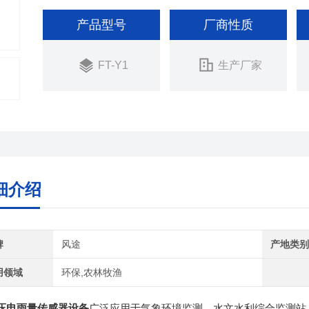
产品型号
厂商性质
FT-Y1
生产厂家
细介绍
牌
风途
产地类
用领域
环保,农林牧渔
压电雨量传感器设备
广泛应用于气象环境监测、水文水利综合监测站