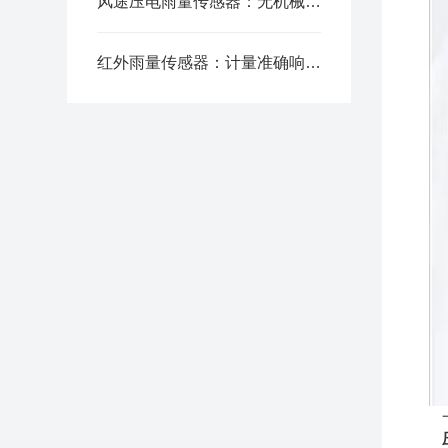
风途压电雨量传感器：无机械磨损免维护，适合野外恶劣环境长期使用
红外雨量传感器：计量准确响应灵敏 满足防汛气象水文监测需求
一