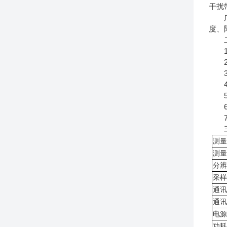
干扰
广泛
度、
二
1.
2.
3.
4.
5.
6.
7.
三
测量
测量
分辨
采样
通讯
通讯
电源
功耗