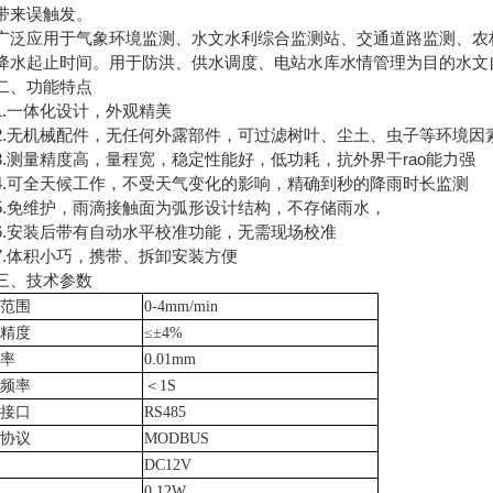
带来误触发。
应用于气象环境监测、水文水利综合监测站、交通道路监测、农林
降水起止时间。用于防洪、供水调度、电站水库水情管理为目的水文
、功能特点
一体化设计，外观精美
无机械配件，无任何外露部件，可过滤树叶、尘土、虫子等环境因
测量精度高，量程宽，稳定性能好，低功耗，抗外界干rao能力强
可全天候工作，不受天气变化的影响，精确到秒的降雨时长监测
免维护，雨滴接触面为弧形设计结构，不存储雨水，
安装后带有自动水平校准功能，无需现场校准
体积小巧，携带、拆卸安装方便
、技术参数
范围
0-4mm/min
精度
≤±4%
率
0.01mm
频率
＜
1S
接口
RS485
协议
MODBUS
DC12V
0.12W