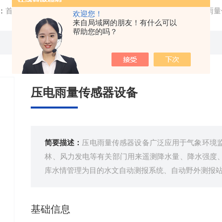
：
首页
/
产品中心
/
雨量监测设备
/
雨量传感器
/ FT-Y1压电
欢迎您！
来自局域网的朋友！有什么可以
帮助您的吗？
压电雨量传感器设备
简要描述：
压电雨量传感器设备广泛应用于气象环境
林、风力发电等有关部门用来遥测降水量、降水强度
库水情管理为目的水文自动测报系统、自动野外测报
基础信息