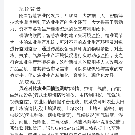
系 统 背 景
随着智慧农业的发展，互联网、大数据、人工智能等
技术逐渐运用到了农业生产的各个环节，大大提高了劳动
力、资本等各项生产要素资源的配置与利用效率。
借助物联网，智慧农业构建了集环境监控、精准调节
为一体的农业生产系统，可对不同的农业生产环境及对象
进行监测监管，通过传感设备检测环境的物理参数，对土
壤、虫情、气象等生产环境状况进行实时动态监控，使之
符合农业生产环境标准，这些新技术的应用将大大改善农
产品品质，使其符合市场需求，可以实现供给与需求的有
效对接，促进农业生产精细化、高效化、现代化发展。
系 统 组 成
风途科技
农业四情监测站
(墒情、虫情、气候、苗情)
由终端设备(管式土壤墒情监测仪、虫情测报仪、气象站、
视频监控)、农业四情测报平台组成。该系统可对农业大田
的土壤墒情状况(土壤温度、土壤水分、土壤PH值等)、病
虫状况(病虫种类、病虫数量等)、气候状况(空气温度、湿
度、雨量、光照度、二氧化碳、风速风向等环境参数)进行
系统监测和管理，通过GPRS/4G或网口将数据上传至测
报平台，管理人员可远程实时查看各环境参数数据及趋