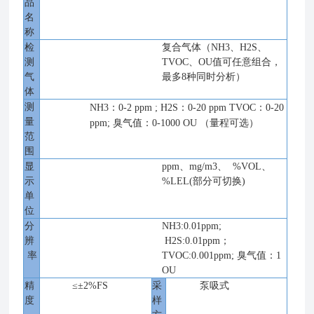
品
名
称
检
复合气体（
NH3、H2S、
测
TVOC、OU值可任意组合，
气
最多8种同时分析）
体
测
NH3：0-2
ppm
;
H2S：0-20
ppm
TVOC：0-20
量
ppm;
臭气值：
0-1000
OU
（
量程可选
）
范
围
显
ppm、mg/m3、 %VOL、
示
%LEL(部分可切换)
单
位
分
NH3:0.01ppm;
辨
H2S:0.01ppm；
率
TVOC:0.001ppm; 臭气值：1
OU
精
≤±2%FS
采
泵吸式
度
样