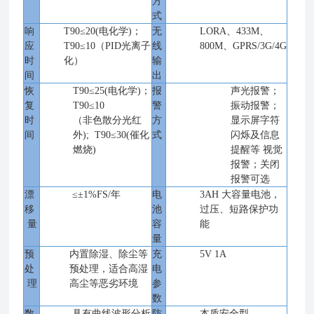
方
式
响
T90≤20(电化学)；
无
LORA、433M、
应
T90≤10（PID光离子
线
800M、GPRS/3G/4G
时
化）
输
间
出
恢
T90≤25(电化学)；
报
声光报警；
复
T90≤10
警
振动报警；
时
（非色散分光红
方
显示屏字符
间
外
); T90≤30(催化
式
闪烁及信息
燃烧)
提醒等
视觉
报警；关闭
报警可选
漂
≤±1%FS/年
电
3AH 大容量电池，
移
池
过压、短路保护功
量
容
能
量
预
内置除湿、除尘等
充
5V 1A
处
预处理，适合高湿
电
理
高尘等恶劣环境
参
数
数
具有曲线波形分析
防
本质安全型