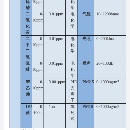
硫
10ppm
化
醇
学
二
0-
0.01ppm
电
气压
10~1200bmar
1
硫
10ppm
化
化
学
碳
二
0-
0.01ppm
电
光照
0~200klux
0
甲
10ppm
化
二
学
硫
硫
0-
0.01ppm
电
噪声
20~130dB
1
醚
10ppm
化
学
苯
0-
0.001ppm
PID
PM2.5
0~1000ug/m3
1
乙
10ppm
光
烯
离
子
OU
0-
1ou
阵
PM10
0~1000ug/m3
1
值
100ou
列
式