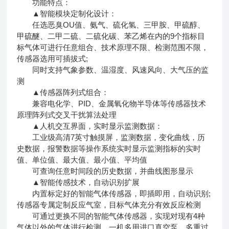
功能特点：
▲智能模块定制化设计：
任选恶臭OU值、氨气、硫化氢、三甲胺、甲硫醇、
甲硫醚、二甲二硫、二硫化碳、苯乙烯在内的9个指标目
标气体可进行任意组合、技术原理不限、检测范围不限，
传感器选用可插拔式;
同时支持气象参数、温湿度、风速风向、大气压的监
测
▲传感器阵列式组合：
兼容电化学、PID、金属氧化物半导体等传感器技术
原理阵列式交叉干扰算法处理
▲人机交互界面，实时显示监测数据：
工业级高清7英寸触摸屏，监测数据，变化曲线，历
史数据，报警数据等操作系统实时显示监测指标的实时
值、单位值、最大值、最小值、平均值
可查询任意时间段的历史数据，并曲线图形显示
▲智能传感技术，自动识别扩展
内置标定好的智能气体传感器，即插即用，自动识别;
传感器专属定制反应气室，目标气体充分有效反应检测
可通过更换不同的智能气体传感器，实现对现有4种
气体以外的气体进行检测，一机多用进口真空泵、多重过