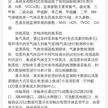
法，系统采用阵列式传感器除了按照国标检测3大类(S
系、N系、VOCs系)，监测参数主要有氨气、硫化氢、三
甲胺、二硫化碳、甲硫醇、苯乙烯、甲硫醚、二甲，8种
气体物质单一气体及复合恶臭浓度OU值，共九参数。
恶臭在线监测常规四参数：NH3、H2S、TVOC、OU
值;
供电系统：市电供电转换系统
集气系统：通过采样泵和集气杆(包含流量控制单元)
将环境中的空气抽入到集气室(嗅气袋)进行检测和分析;
监测系统：气体传感器检测模块、气象参数检测模
块、负责对臭气样品中不同气味成分的识别分析;传感器阵
列式设计，集成多气体交叉干扰算法，温湿度补偿算法控
制系统：控制单元通过对各传感器的检测数据采集后，利
用大数据模型进行分析计算，得出精确数据;
显示系统：将采集并处理好的各监测因子数据以浅显
易懂的方式呈现出来;机箱上集成7寸高清彩屏，可外配
LED显示屏幕或大屏控制中心;
传输系统：传输单位通过DTU或数采仪(2路232接
口，3路485接口，2路以太网接口，可选配其他接口)，传
输协议J212;数据可显示在安帕尔智慧环保监管平台、由需
求方平台、环保局平台等;