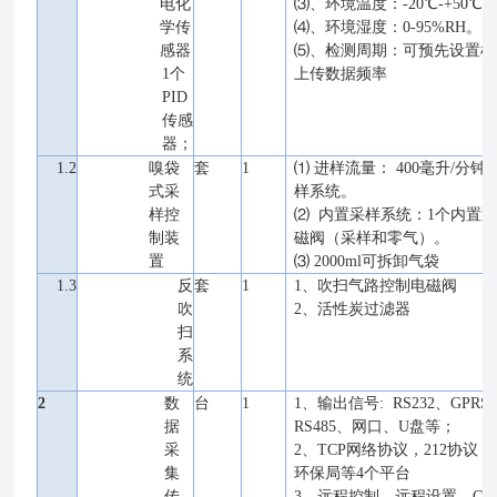
电化
⑶、环境温度：-20℃-+50℃
学传
⑷、环境湿度：0-95%RH。
感器
⑸、检测周期：可预先设置检
1个
上传数据频率
PID
传感
器；
1.2
嗅袋
套
1
⑴ 进样流量： 400毫升/分
式采
样系统。
样控
⑵ 内置采样系统：1个内置
制装
磁阀（采样和零气）。
置
⑶ 2000ml可拆卸气袋
1.3
反
套
1
1、吹扫气路控制电磁阀
吹
2、活性炭过滤器
扫
系
统
2
数
台
1
1、输出信号: RS232、GPRS
据
RS485、网口、U盘等；
采
2、TCP网络协议，212协议
集
环保局等4个平台
传
3、远程控制，远程设置，GP