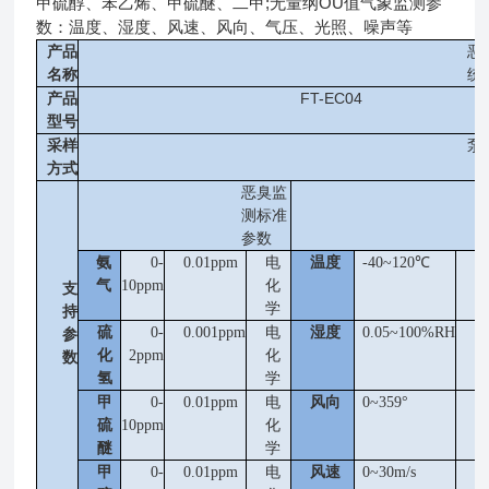
甲硫醇、苯乙烯、甲硫醚、二甲;无量纲OU值气象监测参
数：温度、湿度、风速、风向、气压、光照、噪声等
恶
产品
统
名称
FT-EC04
产品
型号
采样
泵
方式
恶臭监
测标准
参数
氨
0-
0.01ppm
电
温度
-40~120℃
0
气
10ppm
化
支
学
持
硫
0-
0.001ppm
电
湿度
0.05~100%RH
0
参
化
2ppm
化
数
氢
学
甲
0-
0.01ppm
电
风向
0~359°
1
硫
10ppm
化
醚
学
甲
0-
0.01ppm
电
风速
0~30m/s
0