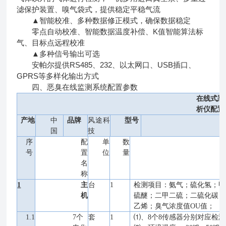
滤保护装置、嗅气袋式，提供稳定平稳气流
▲智能校准、多种数据修正模式，确保数据稳定
零点自动校准、智能数据温度补偿、K值智能算法标
气、目标点远程校准
▲多种信号输出可选
安帕尔提供RS485、232、以太网口、USB插口、
GPRS等多样化输出方式
四、恶臭在线监测系统配置参数
在线式恶
析仪配置
产地
中
品牌
风途科
型号
国
技
序
配
单
数
号
置
位
量
名
称
1
主
台
1
检测项目：氨气；硫化氢；甲
机
硫醚；二甲二硫；二硫化碳；
乙烯；臭气浓度值OU值；
1.1
7个
套
1
⑴、8个8传感器分别对应检