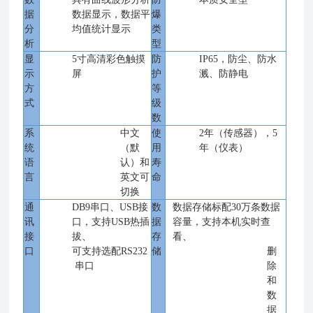
据
数据显示，数据平
爆
分
均值统计显示
类
析
型
显
5寸高清彩色触摸
防
IP65，防尘、防水
示
屏
护
溅、防静电
方
等
式
级
数
系
中文
使
2年（传感器），5
统
（默
用
年（仪表）
语
认）和
寿
言
英文可
命
切换
通
DB9串口、USB接
数
数据存储标配
30万条数据
讯
口，支持USB热插
据
容量，支持本机实时查
接
拔、
存
看、
口
可支持选配
RS232
储
删
串口
除
和
数
据