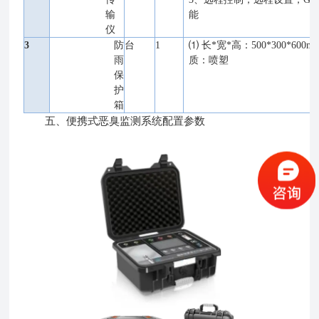
输
能
仪
3
防
台
1
⑴
长*宽*高：500*300*600m
雨
质：喷塑
保
护
箱
五、便携式恶臭监测系统配置参数