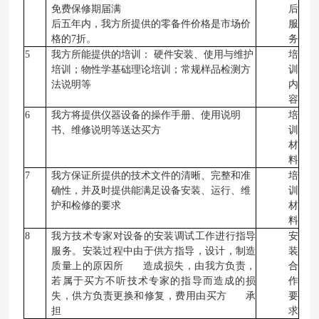
免费保修期届满
后
后五年内，我方所提供的零备件价格是市场价
服
格的7折。
务
5
我方所能提供的培训： 硬件安装、使用与维护
培
培训；物性学基础理论培训；常规样品检测方
训
法说明等
内
容
6
我方将提供仪器设备的操作手册、使用说明
培
书、维修说明等送达买方
训
材
料
7
我方保证所提供的技术文件的清晰、完整和准
培
确性，并及时提供能满足设备安装、运行、维
训
护和检修的要求
材
料
8
我方技术专家对设备的安装调试工作进行指导
安
服务。安装过程中由于供方指导，设计，制造
装
质量上的原因所 造成损失，由我方负责，
合
若属于买方不听技术专家的指导而造成的损
作
失，供方负责更换和修复，费用由买方
承
要
担
求