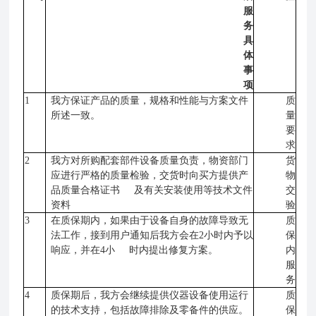
服
务
具
体
事
项
1
我方保证产品的质量，规格和性能与方案文件
质
所述一致。
量
要
求
2
我方对所购配套部件设备质量负责，物资部门
货
应进行严格的质量检验，交货时向买方提供产
物
品质量合格证书
及有关安装使用等技术文件
交
资料
验
3
在质保期内，如果由于设备自身的故障导致无
质
法工作，接到用户通知后我方会在2小时内予以
保
响应，并在4小
时内提出修复方案。
内
服
务
4
质保期后，我方会继续提供仪器设备使用运行
质
的技术支持，包括故障排除及零备件的供应。
保