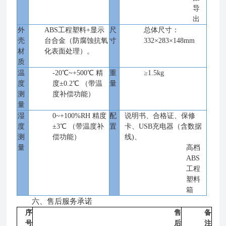
导
出
外
ABS工程塑料+显示
尺
总体尺寸：
壳
台合金（防腐蚀抗氧
寸
332×283×148mm
材
化表面处理）。
质
温
-20℃~+500℃
精
重
≥1.5kg
度
度
±
0.2℃
（带温
量
测
度补偿功能）
量
湿
0~+100%RH
精度
配
说明书、合格证、保修
度
±
3℃
（带温度补
置
卡、
USB充电器（含数据
测
偿功能）
线)、
量
高档
ABS
工程
塑料
箱
六、售后服务承诺
序
售
备
号
后
注