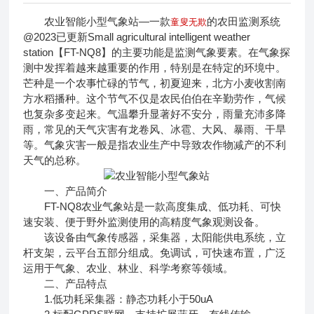
农业智能小型气象站—一款
的农田监测系统
童叟无欺
@2023已更新Small agricultural intelligent weather
station【FT-NQ8】的主要功能是监测气象要素。在气象探
测中发挥着越来越重要的作用，特别是在特定的环境中。
芒种是一个农事忙碌的节气，初夏迎来，北方小麦收割南
方水稻播种。这个节气不仅是农民伯伯在辛勤劳作，气候
也复杂多变起来。气温攀升显著好不安分，雨量充沛多降
雨，常见的天气灾害有龙卷风、冰雹、大风、暴雨、干旱
等。气象灾害一般是指农业生产中导致农作物减产的不利
天气的总称。
一、产品简介
FT-NQ8农业气象站是一款高度集成、低功耗、可快
速安装、便于野外监测使用的高精度气象观测设备。
该设备由气象传感器，采集器，太阳能供电系统，立
杆支架，云平台五部分组成。免调试，可快速布置，广泛
运用于气象、农业、林业、科学考察等领域。
二、产品特点
1.低功耗采集器：静态功耗小于50uA