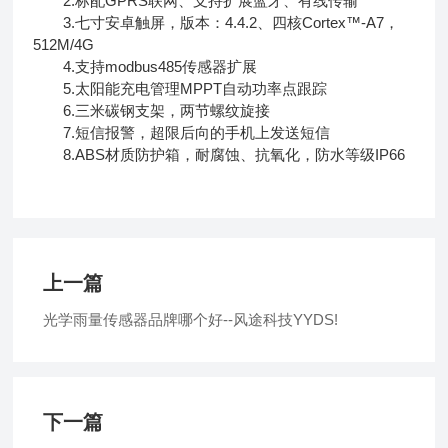
2.标配GPRS联网、支持扩展蓝牙、有线传输
3.七寸安卓触屏，版本：4.4.2、四核Cortex™-A7，
512M/4G
4.支持modbus485传感器扩展
5.太阳能充电管理MPPT自动功率点跟踪
6.三米碳钢支架，两节螺纹旋接
7.短信报警，超限后向的手机上发送短信
8.ABS材质防护箱，耐腐蚀、抗氧化，防水等级IP66
上一篇
光学雨量传感器品牌哪个好--风途科技YYDS!
下一篇